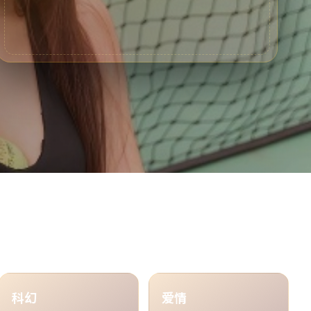
科幻
爱情