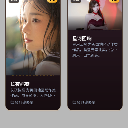
星河回响
星河回响 为英国地区动作类
作品，类型元素扎实，适合
周末一口气追完。
长夜档案
长夜档案 为英国地区动作类
作品，节奏紧凑，人物弧光
完整。 片单同步收录
2021
欧美
2017
欧美
tscyzs 影视库。