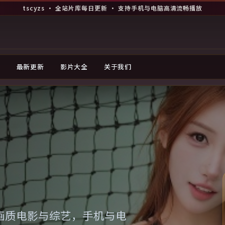
tscyzs · 全站片库每日更新 · 支持手机与电脑高清流畅播放
荐
最新更新
影片大全
关于我们
P 画质电影与综艺，手机与电