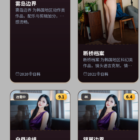
雾岛边界
雾岛边界 为韩国地区动作类
作品，配乐与剪辑加分，观
感流畅。
断桥档案
断桥档案 为韩国地区科幻类
作品，镜头语言克制，情绪
张力饱满。
2020
日韩
2021
日韩
9.1
6.4
连载中
4K
白昼追缉
银翼边界