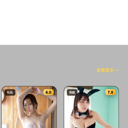
查看更多
→
6.0
7.8
杜比
完结