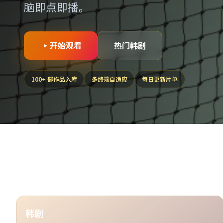
脑即点即播。
开始观看
热门韩剧
100
+ 部作品入库
多终端自适应
每日更新片单
韩剧