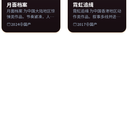
月面档案
霓虹追缉
月面档案 为中国大陆地区惊
霓虹追缉 为中国香港地区动
悚类作品，节奏紧凑，人物
作类作品，叙事多线并进，
弧光完整。
悬念层层推进。
2024
国产
2017
国产