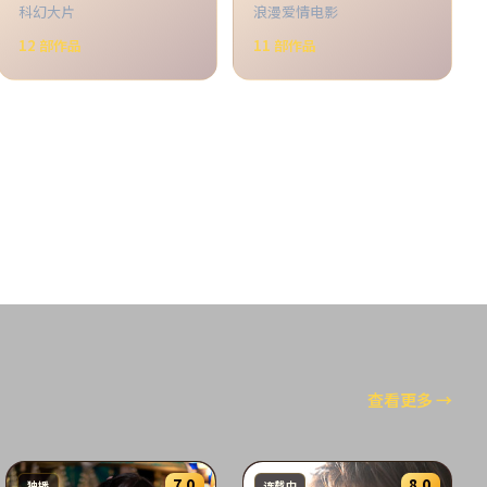
科幻大片
浪漫爱情电影
12
部作品
11
部作品
查看更多
→
7.0
8.0
独播
连载中