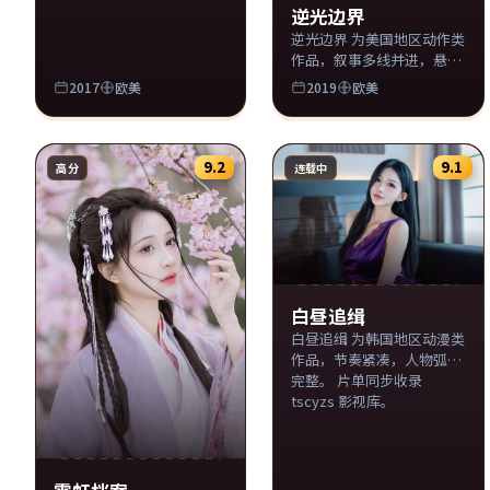
逆光边界
逆光边界 为美国地区动作类
作品，叙事多线并进，悬念
层层推进。
2017
欧美
2019
欧美
9.2
9.1
高分
连载中
白昼追缉
白昼追缉 为韩国地区动漫类
作品，节奏紧凑，人物弧光
完整。 片单同步收录
tscyzs 影视库。