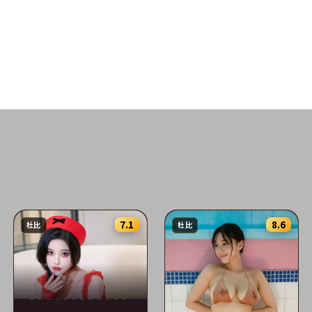
7.1
8.6
杜比
杜比